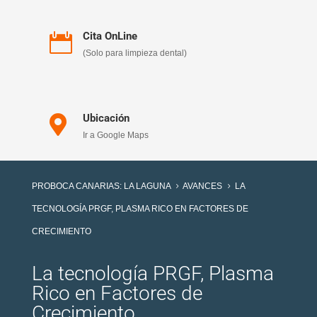
Cita OnLine

(Solo para limpieza dental)
Ubicación

Ir a Google Maps
PROBOCA CANARIAS: LA LAGUNA
AVANCES
LA
5
5
TECNOLOGÍA PRGF, PLASMA RICO EN FACTORES DE
CRECIMIENTO
La tecnología PRGF, Plasma
Rico en Factores de
Crecimiento